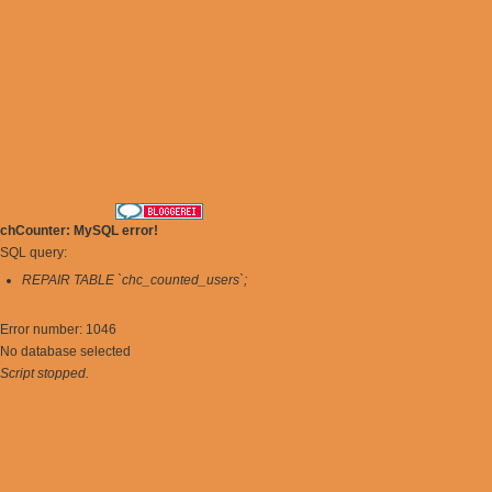
chCounter: MySQL error!
SQL query:
REPAIR TABLE `chc_counted_users`;
Error number: 1046
No database selected
Script stopped.