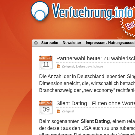
Startseite
Newsletter
Impressum / Haftungsaussc
Partnerwahl heute: Zu wählerisc
Feb_Februar_abbreviation
11
Zeitgeist
,
Liebespsychologie
Die Anzahl der in Deutschland lebenden Singl
Dimension erreicht, die, wirtschaftlich betra
Branchenzweig der „new economy“ rechtferti
Silent Dating - Flirten ohne Wort
Mrz_März_abbreviation
09
Zeitgeist
Beim sogenannten
Silent Dating
, einem rel
der derzeit aus den USA auch zu uns rübersc