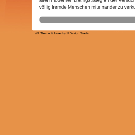
allen modernen Datingstrategien der Versu
völlig fremde Menschen miteinander zu verk
WP Theme
&
Icons
by
N.Design Studio