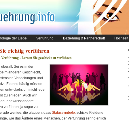
ologie der Liebe
Verführung
Beziehung & Partnerschaft
Hochzeit
ie richtig verführen
 Verführung - Lernen Sie geschickt zu verführen
berall. Sei es in der
r beim anderen Geschlecht,
iedensten Verlockungen und
tzt. Ebenso häufig müssen
en entwickeln, um nicht jeder
d zu erliegen. Auch wir
der unbewusst andere
u verführen, ja sogar zu
 gerade wenige, die glauben, dass
Statussymbole,
schicke Kleidung
inge, wie das Äußere eines Menschen, der Verführung sehr dienlich