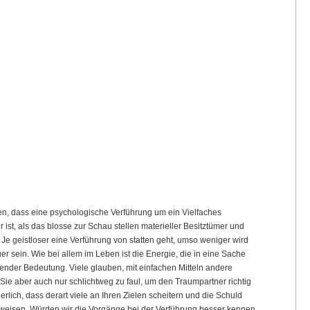
n, dass eine psychologische Verführung um ein Vielfaches
 ist, als das blosse zur Schau stellen materieller Besitztümer und
 Je geistloser eine Verführung von statten geht, umso weniger wird
er sein. Wie bei allem im Leben ist die Energie, die in eine Sache
dender Bedeutung. Viele glauben, mit einfachen Mitteln andere
Sie aber auch nur schlichtweg zu faul, um den Traumpartner richtig
lich, dass derart viele an Ihren Zielen scheitern und die Schuld
weisen. Würden wir die Vorgänge bei der Verführung besser kennen