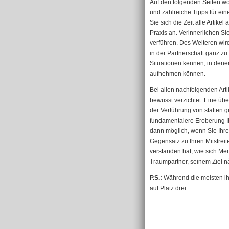
Auf den folgenden Seiten wo
und zahlreiche Tipps für ein
Sie sich die Zeit alle Artik
Praxis an. Verinnerlichen S
verführen. Des Weiteren wir
in der Partnerschaft ganz z
Situationen kennen, in dene
aufnehmen können.
Bei allen nachfolgenden Art
bewusst verzichtet. Eine üb
der Verführung von statten g
fundamentalere Eroberung Ih
dann möglich, wenn Sie Ihr
Gegensatz zu Ihren Mitstreit
verstanden hat, wie sich Men
Traumpartner, seinem Ziel 
P.S.:
Während die meisten ihre
auf Platz drei.