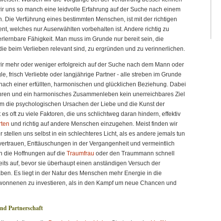
ir uns so manch eine leidvolle Erfahrung auf der Suche nach einem
. Die Verführung eines bestimmten Menschen, ist mit der richtigen
lent, welches nur Auserwählten vorbehalten ist. Andere richtig zu
erlernbare Fähigkeit. Man muss im Grunde nur bereit sein, die
ie beim Verlieben relevant sind, zu ergründen und zu verinnerlichen.
ir mehr oder weniger erfolgreich auf der Suche nach dem Mann oder
e, frisch Verliebte oder langjährige Partner - alle streben im Grunde
ach einer erfüllten, harmonischen und glücklichen Beziehung. Dabei
ühren und ein harmonisches Zusammenleben kein unerreichbares Ziel
m die psychologischen Ursachen der Liebe und die Kunst der
 es oft zu viele Faktoren, die uns schlichtweg daran hindern, effektiv
irten
und richtig auf andere Menschen einzugehen. Meist finden wir
r stellen uns selbst in ein schlechteres Licht, als es andere jemals tun
ertrauen, Enttäuschungen in der Vergangenheit und vermeintlich
n die Hoffnungen auf die
Traumfrau
oder den Traummann schnell
eits auf, bevor sie überhaupt einen anständigen Versuch der
en. Es liegt in der Natur des Menschen mehr Energie in die
ewonnenen zu investieren, als in den Kampf um neue Chancen und
nd Partnerschaft