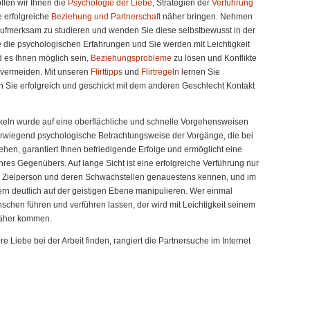
llen wir Ihnen die
Psychologie der Liebe
, Strategien der
Verführung
e erfolgreiche
Beziehung und Partnerschaft
näher bringen. Nehmen
el aufmerksam zu studieren und wenden Sie diese selbstbewusst in der
ie die psychologischen Erfahrungen und Sie werden mit Leichtigkeit
d es Ihnen möglich sein,
Beziehungsprobleme
zu lösen und Konflikte
u vermeiden. Mit unseren
Flirttipps
und
Flirtregeln
lernen Sie
n Sie erfolgreich und geschickt mit dem anderen Geschlecht Kontakt
ikeln wurde auf eine oberflächliche und schnelle Vorgehensweisen
erwiegend psychologische Betrachtungsweise der Vorgänge, die bei
ehen, garantiert Ihnen befriedigende Erfolge und ermöglicht eine
res Gegenübers. Auf lange Sicht ist eine erfolgreiche Verführung nur
e Zielperson und deren Schwachstellen genauestens kennen, und im
ern deutlich auf der geistigen Ebene manipulieren. Wer einmal
schen führen und verführen lassen, der wird mit Leichtigkeit seinem
näher kommen.
 Liebe bei der Arbeit finden, rangiert die Partnersuche im Internet