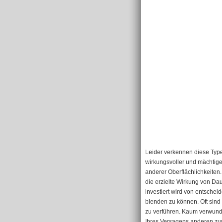
Leider verkennen diese Type
wirkungsvoller und mächtiger
anderer Oberflächlichkeiten.
die erzielte Wirkung von Dau
investiert wird von entschei
blenden zu können. Oft sind 
zu verführen. Kaum verwunder
Ihres Versagens anderen zu