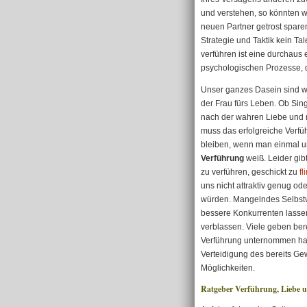
und verstehen, so könnten w
neuen Partner getrost sparen
Strategie und Taktik kein Ta
verführen ist eine durchaus 
psychologischen Prozesse, d
Unser ganzes Dasein sind w
der Frau fürs Leben. Ob Singl
nach der wahren Liebe und n
muss das erfolgreiche Verf
bleiben, wenn man einmal u
Verführung
weiß. Leider gibt
zu verführen, geschickt zu
fl
uns nicht attraktiv genug ode
würden. Mangelndes Selbstv
bessere Konkurrenten lasse
verblassen. Viele geben ber
Verführung unternommen hab
Verteidigung des bereits G
Möglichkeiten.
Ratgeber Verführung, Liebe u